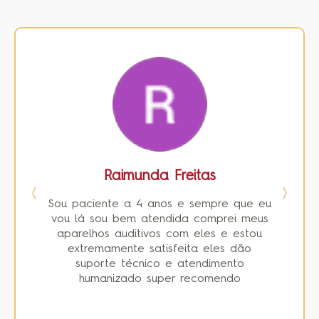
Raimunda Freitas
os
Sou paciente a 4 anos e sempre que eu
a
vou lá sou bem atendida comprei meus
aparelhos auditivos com eles e estou
ó
a e
extremamente satisfeita eles dão
l
suporte técnico e atendimento
qu
ão
humanizado super recomendo
p